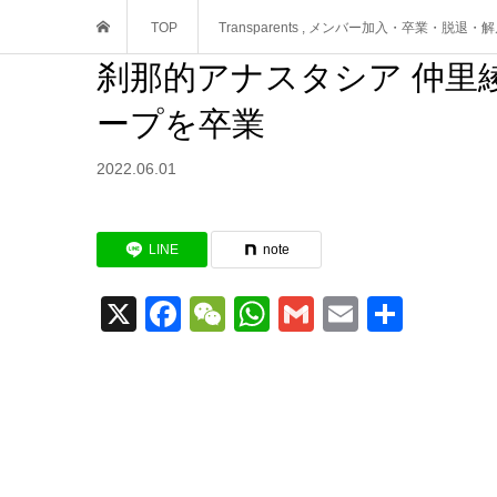
TOP
Transparents
,
メンバー加入・卒業・脱退・解
刹那的アナスタシア 仲里綾
ープを卒業
2022.06.01
LINE
note
X
Facebook
WeChat
WhatsApp
Gmail
Email
共
有