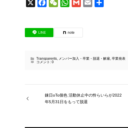
X
Facebook
WeChat
WhatsApp
Gmail
Email
共
有
LINE
note
Transparents
,
メンバー加入・卒業・脱退・解雇
,
卒業発表
コメント:
0
錬日oTo個色 活動休止中の怜らいらが2022
年5月31日をもって脱退