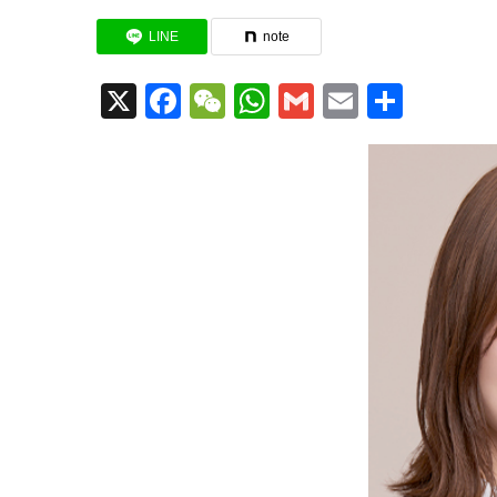
LINE
note
X
Facebook
WeChat
WhatsApp
Gmail
Email
共
有