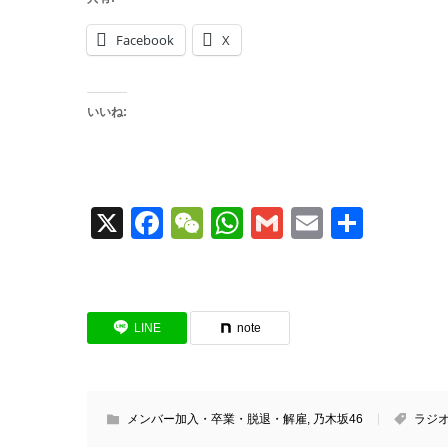
Facebook
X
いいね:
X
Facebook
WeChat
WhatsApp
Gmail
Email
共
有
LINE
note
メンバー加入・卒業・脱退・解雇
,
乃木坂46
ラジ