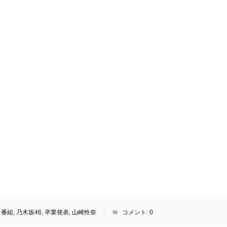
オ番組
,
乃木坂46
,
卒業発表
,
山崎怜奈
コメント:
0