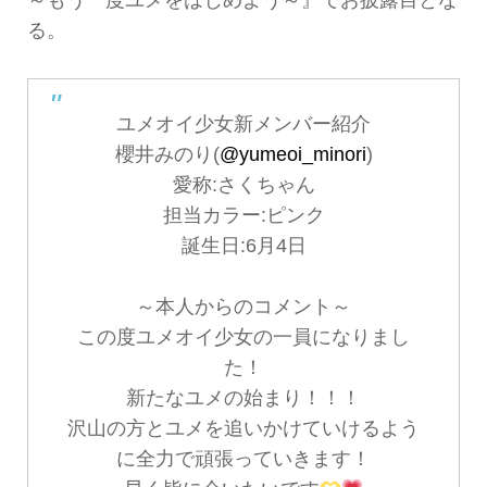
る。
ユメオイ少女新メンバー紹介
櫻井みのり(
@yumeoi_minori
)
愛称:さくちゃん
担当カラー:ピンク
誕生日:6月4日
～本人からのコメント～
この度ユメオイ少女の一員になりまし
た！
新たなユメの始まり！！！
沢山の方とユメを追いかけていけるよう
に全力で頑張っていきます！