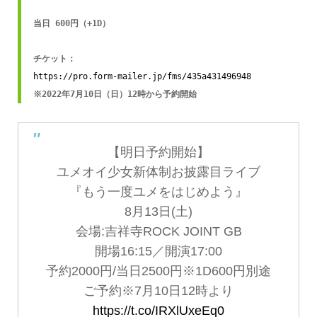
当日 600円（+1D）

https://pro.form-mailer.jp/fms/435a431496948
※2022年7月10日（日）12時から予約開始
【明日予約開始】
ユメオイ少女新体制お披露目ライブ
『もう一度ユメをはじめよう』
8月13日(土)
会場:吉祥寺ROCK JOINT GB
開場16:15／開演17:00
予約2000円/当日2500円※1D600円別途
ご予約※7月10日12時より
https://t.co/IRXlUxeEq0