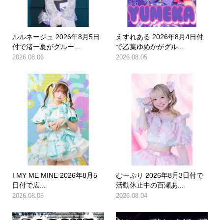
ルルネージュ 2026年8月5日
えすれある 2026年8月4日付
付で渚一夏がグルー...
で乙葉ゆめかがグル...
2026.08.06
2026.08.05
I MY ME MINE 2026年8月5
むーぷり 2026年8月3日付で
日付で広...
活動休止中の百瀬あ...
2026.08.05
2026.08.04