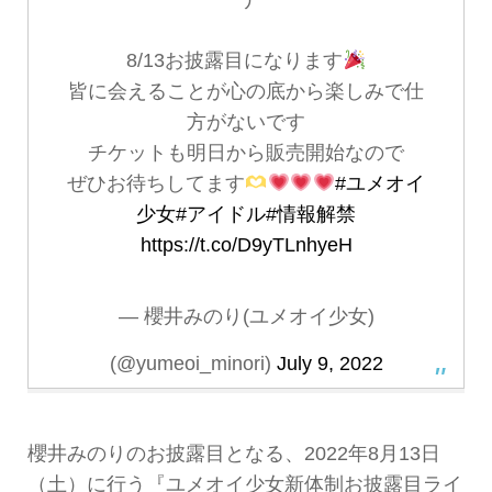
8/13お披露目になります
皆に会えることが心の底から楽しみで仕
方がないです
チケットも明日から販売開始なので
ぜひお待ちしてます
#ユメオイ
少女
#アイドル
#情報解禁
https://t.co/D9yTLnhyeH
— 櫻井みのり(ユメオイ少女)
(@yumeoi_minori)
July 9, 2022
櫻井みのりのお披露目となる、2022年8月13日
（土）に行う『ユメオイ少女新体制お披露目ライ