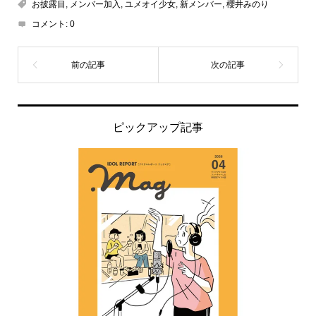
お披露目
,
メンバー加入
,
ユメオイ少女
,
新メンバー
,
櫻井みのり
コメント:
0
ピックアップ記事