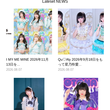
Lateset NEWS
I MY ME MINE 2026年11月
Qu♡Aly 2026年9月18日をも
13日を...
って星乃怜愛...
2026.08.07
2026.08.07