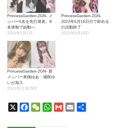
中…
PrincessGarden-2GN- メ
PrincessGarden-2GN-
ンバー5名を先行発表。8
2022年5月15日付で鈴める
名体制で始動へ
の活動終了
2021年5月2日
2022年5月15日
PrincessGarden-2GN- 新
メンバー來桃ゆあ・城咲ゆ
いが加入
2021年11月29日
X
Facebook
WeChat
WhatsApp
Gmail
Email
共
有