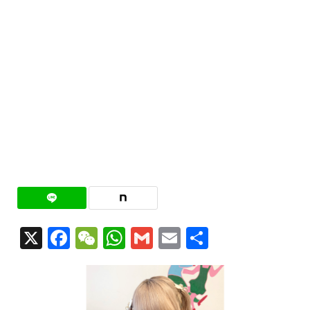
X
Facebook
WeChat
WhatsApp
Gmail
Email
共
有