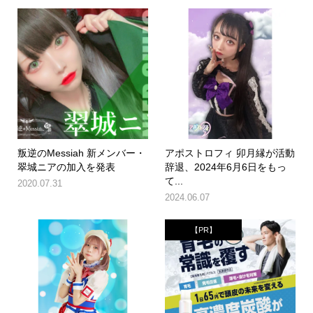
叛逆のMessiah 新メンバー・
アポストロフィ 卯月縁が活動
翠城ニアの加入を発表
辞退、2024年6月6日をもっ
て...
2020.07.31
2024.06.07
【PR】