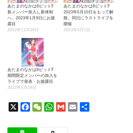
あたまのなかは8ビット⁉︎
あたまのなかは8ビット⁉︎
新メンバー加入し新体制
2023年5月10日をもって解
へ。2023年1月9日にお披
散。同日にラストライブを
露目
開催
2022年12月28日
2023年4月1日
あたまのなかは8ビット⁉︎
期間限定メンバーの加入を
ライブで発表・お披露目
2022年5月19日
X
Facebook
WeChat
WhatsApp
Gmail
Email
共
有