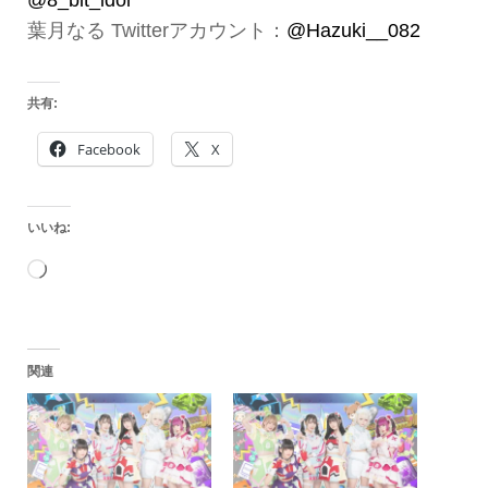
葉月なる Twitterアカウント：
@Hazuki__082
共有:
Facebook
X
いいね:
読
み
込
関連
み
中…