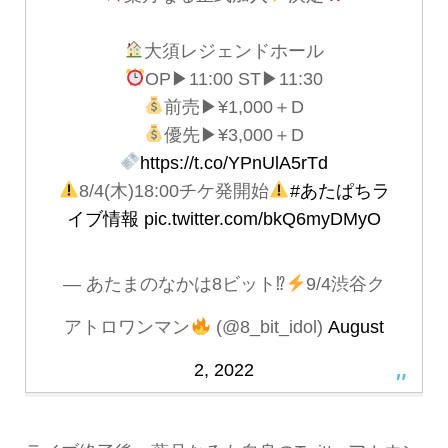
大須レジェンドホール
OP▶︎11:00 ST▶︎11:30
前売▶︎¥1,000＋D
優先▶︎¥3,000＋D
https://t.co/YPnUlA5rTd
8/4(木)18:00チケ発開始
#あたぱちラ
イブ情報
pic.twitter.com/bkQ6myDMyO
— あたまのなかは8ビット⁉︎
9/4渋谷ク
アトロワンマン
(@8_bit_idol)
August
2, 2022