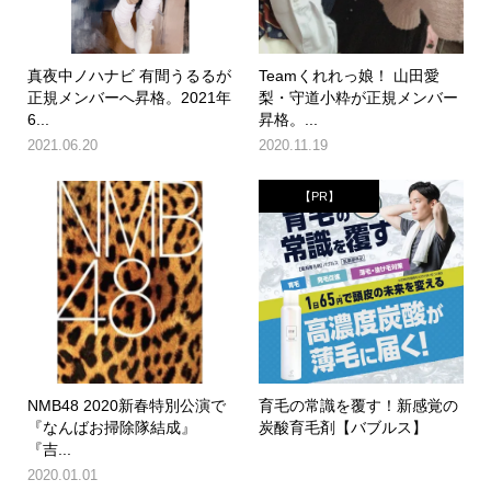
真夜中ノハナビ 有間うるるが
Teamくれれっ娘！ 山田愛
正規メンバーへ昇格。2021年
梨・守道小粋が正規メンバー
6...
昇格。...
2021.06.20
2020.11.19
【PR】
NMB48 2020新春特別公演で
育毛の常識を覆す！新感覚の
『なんばお掃除隊結成』
炭酸育毛剤【バブルス】
『吉...
2020.01.01