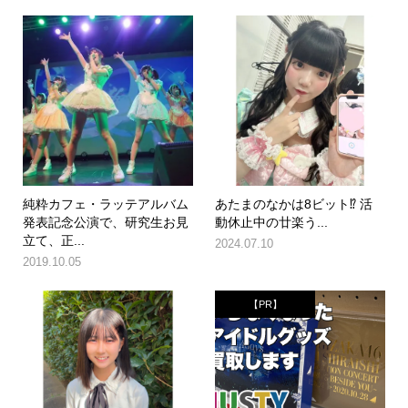
純粋カフェ・ラッテアルバム
あたまのなかは8ビット⁉︎ 活
発表記念公演で、研究生お見
動休止中の廿楽う...
立て、正...
2024.07.10
2019.10.05
【PR】