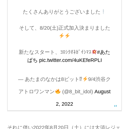
たくさんありがとうございました
そして、8/20(土)正式加入決まりました
新たなスタート、ﾖﾛｼｸｵﾈｶﾞｲｼﾏｽ
#あた
ぱち
pic.twitter.com/4uKEfeRPLI
— あたまのなかは8ビット⁉︎
9/4渋谷ク
アトロワンマン
(@8_bit_idol)
August
2, 2022
それに伴い2022年8月20日（土）には大須レジェ