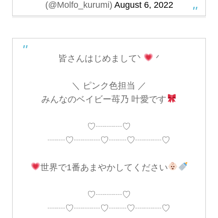
(@Molfo_kurumi)
August 6, 2022
皆さんはじめましてᐠ
ᐟ
＼ ピンク色担当 ／
みんなのベイビー苺乃 叶愛です
♡┈┈┈♡
┈┈♡┈┈┈♡┈┈♡┈┈┈♡
世界で1番あまやかしてください
♡┈┈┈♡
┈┈♡┈┈┈♡┈┈♡┈┈┈♡