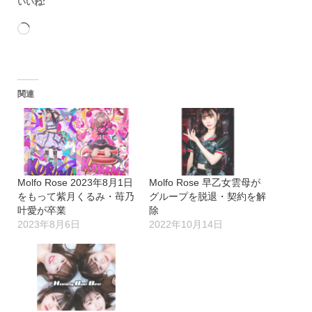
いいね:
読
み
込
関連
み
中…
Molfo Rose 2023年8月1日
Molfo Rose 早乙女雲母が
をもって紫月くるみ・苺乃
グループを脱退・契約を解
叶愛が卒業
除
2023年8月6日
2022年10月14日