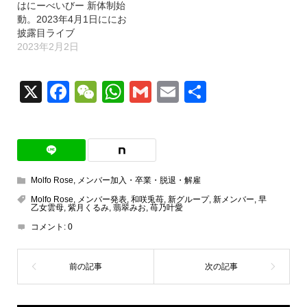
はにーべいびー 新体制始
動。2023年4月1日ににお
披露目ライブ
2023年2月2日
X
Facebook
WeChat
WhatsApp
Gmail
Email
共
有
Molfo Rose
,
メンバー加入・卒業・脱退・解雇
Molfo Rose
,
メンバー発表
,
和咲兎苺
,
新グループ
,
新メンバー
,
早
乙女雲母
,
紫月くるみ
,
翡翠みお
,
苺乃叶愛
コメント:
0