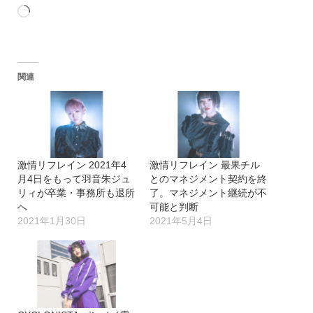
読
み
込
関連
み
中…
激情リフレイン 2021年4
激情リフレイン 最果チル
月4日をもって羽音朱ジュ
とのマネジメント契約を終
リィが卒業・事務所も退所
了。マネジメント継続が不
へ
可能と判断
2021年1月30日
2021年5月4日