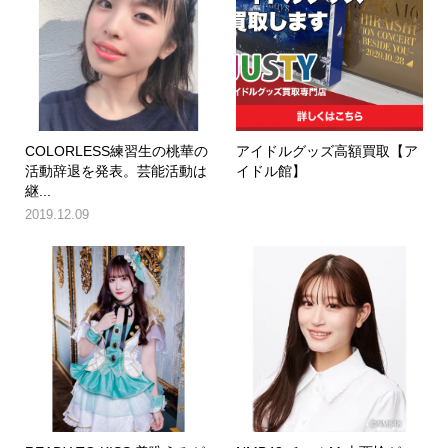
COLORLESS練習生の桃華の
アイドルグッズ高額買取【ア
活動辞退を発表。芸能活動は
イドル館】
継...
2019.12.09