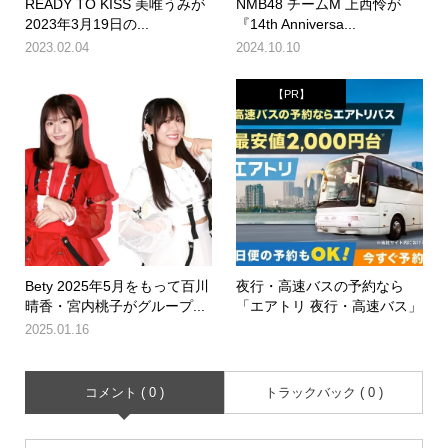
READY TO KISS 美唯うみが
NMB48 チームM 上西怜が
2023年3月19日の...
『14th Anniversa...
2023.02.04
2024.10.10
【PR】
Bety 2025年5月をもって百川
夜行・高速バスの予約なら
晴香・宮内桃子がグループ...
「エアトリ 夜行・高速バス」
2025.01.16
コメント ( 0 )
トラックバック ( 0 )