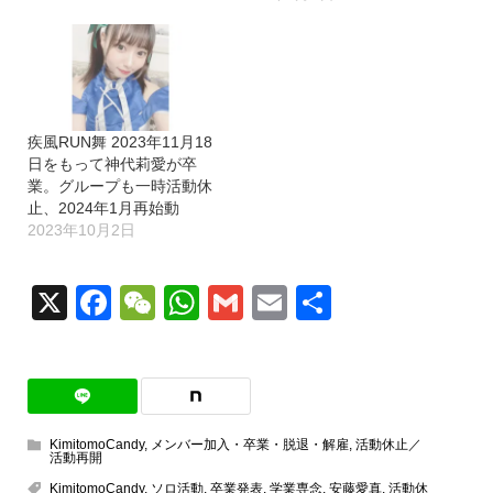
疾風RUN舞 2023年11月18
日をもって神代莉愛が卒
業。グループも一時活動休
止、2024年1月再始動
2023年10月2日
X
Facebook
WeChat
WhatsApp
Gmail
Email
共
有
KimitomoCandy
,
メンバー加入・卒業・脱退・解雇
,
活動休止／
活動再開
KimitomoCandy
,
ソロ活動
,
卒業発表
,
学業専念
,
安藤愛真
,
活動休