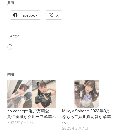
共有:
Facebook
X
いいね:
読
み
込
関連
み
中…
no concept 瀬戸万莉愛・
Milky✳︎Sphene 2023年3月
真仲美鳳がグループ卒業へ
をもって姫川真莉愛が卒業
2024年7月17日
へ
2023年2月7日