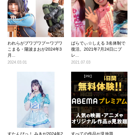
われらがプワプワプーワプワ
ぱらでぃ☆しえる 3名体制で
こまる・陽波まおが2024年3
復活。2021年7月24日にプ
月...
レ...
2024.03.01
2021.07.03
【PR】
すたんぴっ！ みきが2024年2
すべての作品が見放題