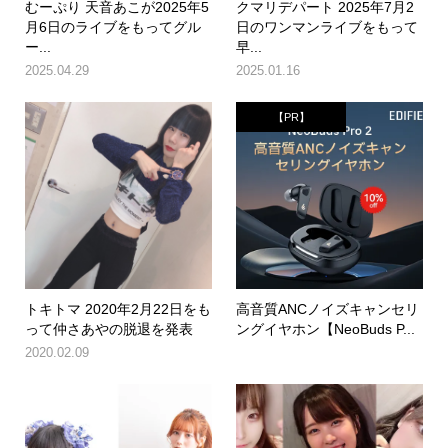
むーぷり 天音あこが2025年5
クマリデパート 2025年7月2
月6日のライブをもってグル
日のワンマンライブをもって
ー...
早...
2025.04.29
2025.01.16
【PR】
トキトマ 2020年2月22日をも
高音質ANCノイズキャンセリ
って仲さあやの脱退を発表
ングイヤホン【NeoBuds P...
2020.02.09