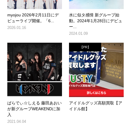
myojou 2026年2月11日にデ
水に似タ感情 新グループ始
ビューライブ開催。「6...
動。2024年1月28日にデビュ
ー...
2026.01.16
2024.01.09
【PR】
ぱらでぃ☆しえる 藤田あおい
アイドルグッズ高額買取【ア
が新グループWEAKENDに加
イドル館】
入
2021.04.04