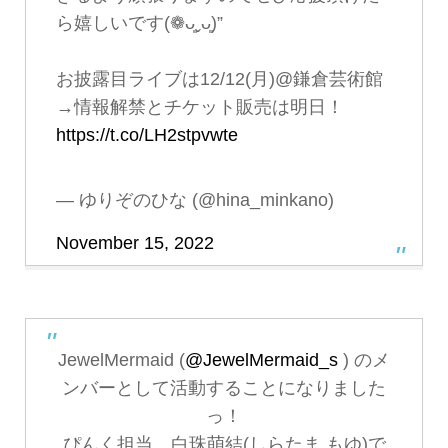
ら嬉しいです(❁ᴗ͈ˬᴗ͈)”
お披露目ライブは12/12(月)@鎌倉芸術館
→情報解禁とチケット販売は明日！
https://t.co/LH2stpvwte
— ゆりぞのひな (@hina_minkano)
November 15, 2022
JewelMermaid (
@JewelMermaid_s
) のメ
ンバーとして活動することになりました
っ！
ぴんく担当、白珠萌結(しらたま もゆ)で