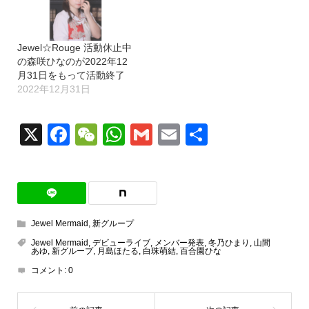
Jewel☆Rouge 活動休止中
の森咲ひなのが2022年12
月31日をもって活動終了
2022年12月31日
X
Facebook
WeChat
WhatsApp
Gmail
Email
共
有
Jewel Mermaid
,
新グループ
Jewel Mermaid
,
デビューライブ
,
メンバー発表
,
冬乃ひまり
,
山間
あゆ
,
新グループ
,
月島ほたる
,
白珠萌結
,
百合園ひな
コメント:
0