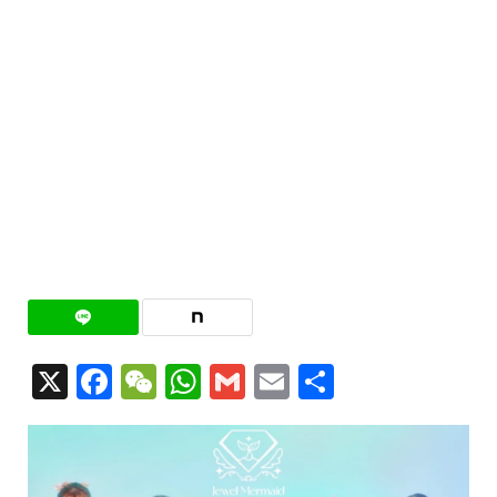
X
Facebook
WeChat
WhatsApp
Gmail
Email
共
有