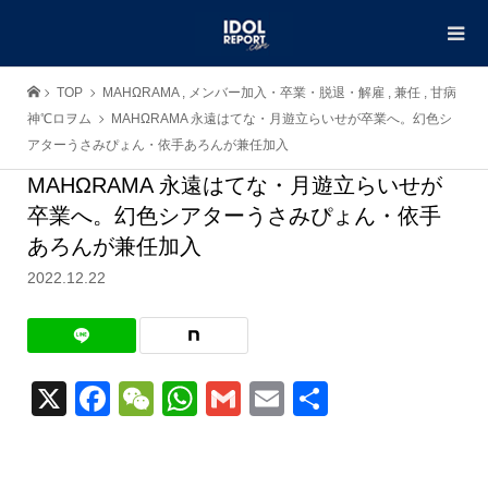
TOP
MAHΩRAMA
,
メンバー加入・卒業・脱退・解雇
,
兼任
,
甘病
神℃ロヲム
MAHΩRAMA 永遠はてな・月遊立らいせが卒業へ。幻色シ
アターうさみぴょん・依手あろんが兼任加入
MAHΩRAMA 永遠はてな・月遊立らいせが
卒業へ。幻色シアターうさみぴょん・依手
あろんが兼任加入
2022.12.22
X
Facebook
WeChat
WhatsApp
Gmail
Email
共
有