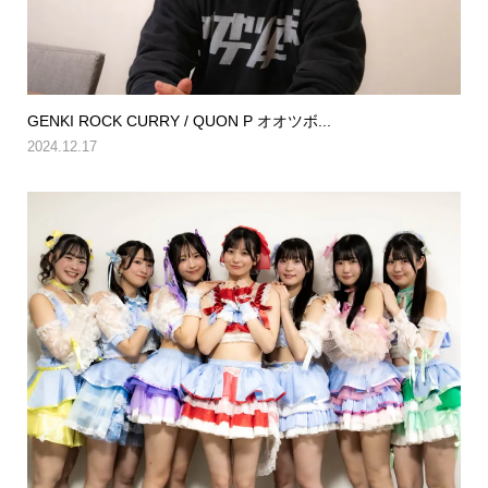
GENKI ROCK CURRY / QUON P オオツボ...
2024.12.17