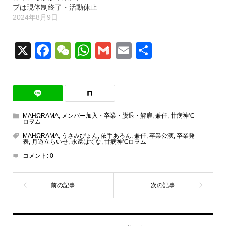
プは現体制終了・活動休止
2024年8月9日
X
Facebook
WeChat
WhatsApp
Gmail
Email
共
有
MAHΩRAMA
,
メンバー加入・卒業・脱退・解雇
,
兼任
,
甘病神℃
ロヲム
MAHΩRAMA
,
うさみぴょん
,
依手あろん
,
兼任
,
卒業公演
,
卒業発
表
,
月遊立らいせ
,
永遠はてな
,
甘病神℃ロヲム
コメント:
0