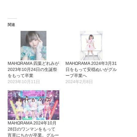
み
込
関連
み
中…
MAHΩRAMA 四葉どれみが
MAHΩRAMA 2024年3月31
2023年10月24日の生誕祭
日をもって安穏ぬいがグル
をもって卒業
ープ卒業へ
2023年10月11日
2024年2月8日
MAHΩRAMA 2024年10月
28日のワンマンをもって
宵草にちかが卒業。グルー