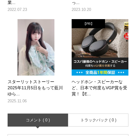
業...
っ...
2022.07.23
2023.10.20
【PR】
スターリットストーリー
ヘッドホン・スピーカーな
2025年11月5日をもって藍川
ど、日本で何度もVGP賞を受
ゆら...
賞！【E...
2025.11.06
コメント ( 0 )
トラックバック ( 0 )