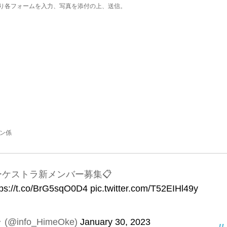
り各フォームを入力、写真を添付の上、送信。

ン係
ーケストラ新メンバー募集📋
tps://t.co/BrG5sqO0D4
pic.twitter.com/T52EIHl49y
info_HimeOke)
January 30, 2023