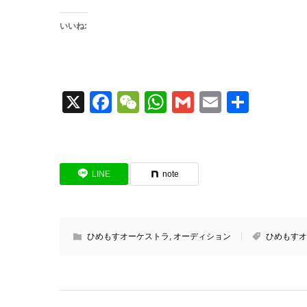
いいね:
X
Facebook
WeChat
WhatsApp
Gmail
Email
共
有
LINE
note
ひめもすオーケストラ
,
オーディション
ひめもすオ