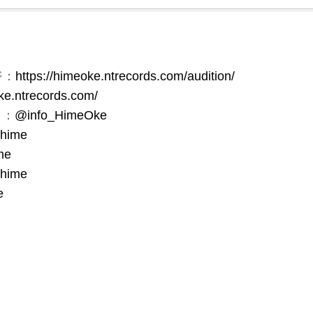
ジ：
https://himeoke.ntrecords.com/audition/
oke.ntrecords.com/
ト：
@info_HimeOke
_hime
me
hime
e