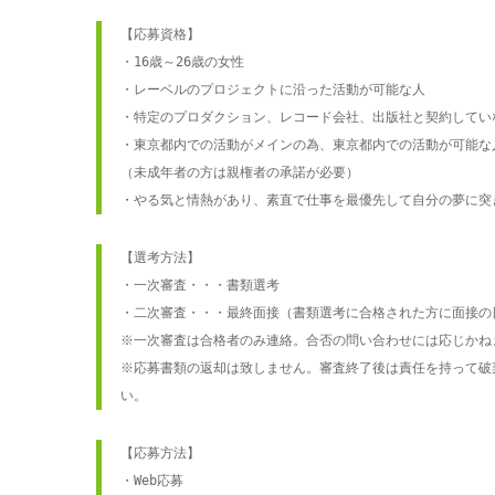
【応募資格】

・16歳～26歳の女性

・レーベルのプロジェクトに沿った活動が可能な人

・特定のプロダクション、レコード会社、出版社と契約していな
・東京都内での活動がメインの為、東京都内での活動が可能な人
（未成年者の方は親権者の承諾が必要）

・やる気と情熱があり、素直で仕事を最優先して自分の夢に突
【選考方法】

・一次審査・・・書類選考

・二次審査・・・最終面接（書類選考に合格された方に面接の日
※一次審査は合格者のみ連絡。合否の問い合わせには応じかねま
※応募書類の返却は致しません。審査終了後は責任を持って破
い。
【応募方法】

・Web応募
