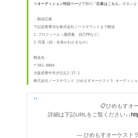
※
オーディション特設ページ
下部の『
応募はこちら
』ボタンよ
・郵送応募

下記必要事項を株式会社ノースサウンドまで郵送

1.プロフィール（履歴書、自己PRなど）

2.写真（顔・全身がわかるもの）

郵送先：

〒561-0864

大阪府豊中市夕日丘2-17-1

株式会社ノースサウンド ひめもすオーケストラ オーディショ
📋ひめもすオ
詳細は下記URLをご覧ください↓↓
ht
— ひめもすオーケストラ (@