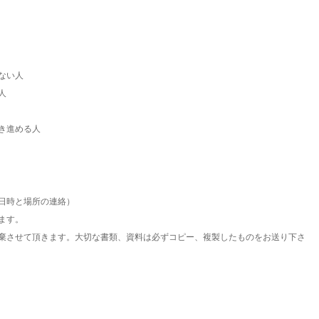
い人



き進める人
時と場所の連絡）

す。

棄させて頂きます。大切な書類、資料は必ずコピー、複製したものをお送り下さ