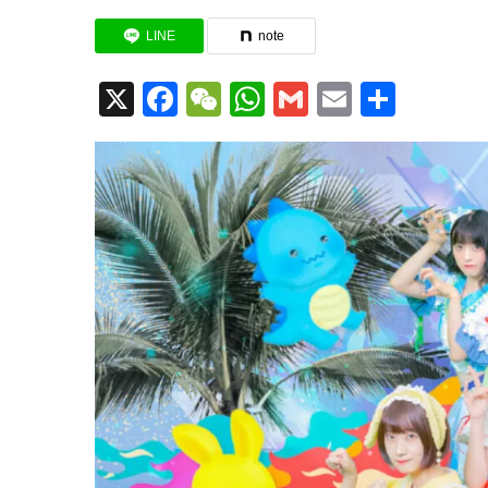
LINE
note
X
Facebook
WeChat
WhatsApp
Gmail
Email
共
有