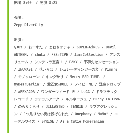
開場 8:00  / 開演 8:25

会場：

Zepp DiverCity

出演：

≒JOY / わーすた / まねきケチャ / SUPER☆GiRLS / Devil 
ANTHEM. / chuLa / FES☆TIVE / JamsCollection / アンス
リューム / シンデレラ宣言！ / FAKY / 手羽先センセーション 
/ INUWASI / 花いろは / シュレーディンガーの犬 / Pimm's 
/ モノクローン / キングサリ / Merry BAD TUNE. / 
MyDearDarlin' / 愛乙女☆DOLL / メイビーME / 透色ドロップ 
/ #PEXACOA / ワンダーウィード 天 / buGG / ドラマチック
レコード / ラテラルアーク / ルルネージュ / Bunny La Crew 
/ のらりくらり / JILLASTED / TENRIN / ラブアグレッショ
ン / 1つ足りない賽は投げられた / Onephony / MuMo° / エ
ーデルワイス / SPRISE / As a Cutie Pomeranian
