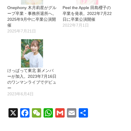
Onephony 木月莉星がグル
Peel the Apple 田島櫻子の
ープ卒業・事務所退所へ。
卒業を発表。2022年7月22
2025年9月中に卒業公演開
日に卒業公演開催
催
2022年7月1日
2025年7月21日
けっぱって東北 新メンバ
ーが加入。2023年7月16日
のワンマンライブでデビュ
ー
2023年6月4日
X
Facebook
WeChat
WhatsApp
Gmail
Email
共
有