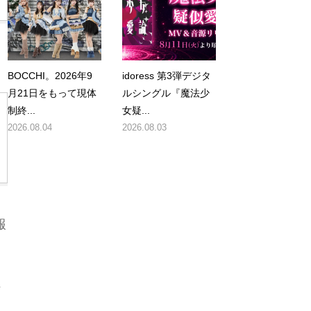
BOCCHI。2026年9
idoress 第3弾デジタ
月21日をもって現体
ルシングル『魔法少
制終...
女疑...
2026.08.04
2026.08.03
報
れ
を