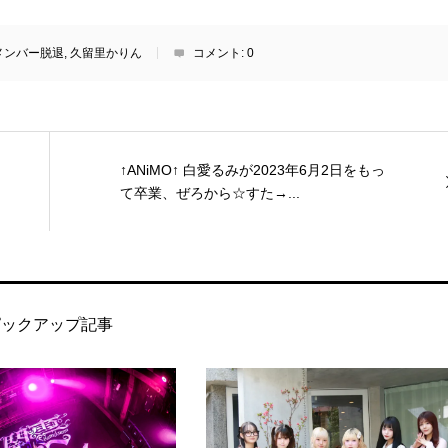
メンバー脱退
,
久留里かりん
コメント:
0
↑ANiMO↑ 白愛るみが2023年6月2日をもっ
て卒業、ぜろから☆すた→...
ピックアップ記事