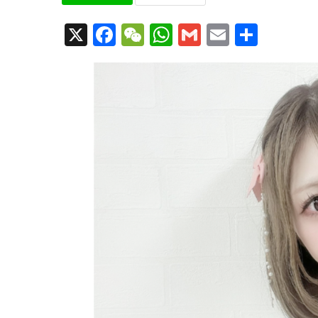
X
Facebook
WeChat
WhatsApp
Gmail
Email
共
有