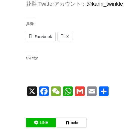
花梨 Twitterアカウント：
@karin_twinkle
共有:
Facebook
X
いいね:
X
Facebook
WeChat
WhatsApp
Gmail
Email
共
有
LINE
note