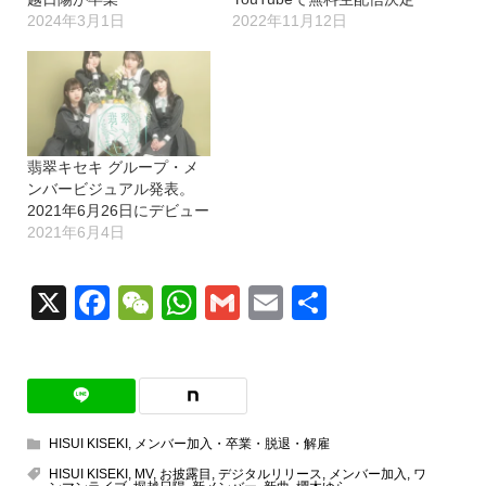
2024年3月1日
2022年11月12日
翡翠キセキ グループ・メ
ンバービジュアル発表。
2021年6月26日にデビュー
2021年6月4日
X
Facebook
WeChat
WhatsApp
Gmail
Email
共
有
HISUI KISEKI
,
メンバー加入・卒業・脱退・解雇
HISUI KISEKI
,
MV
,
お披露目
,
デジタルリリース
,
メンバー加入
,
ワ