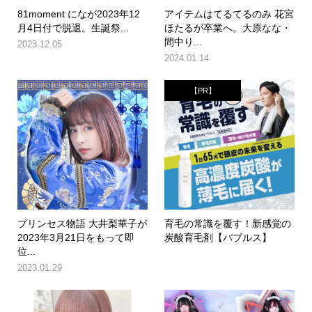
81moment になが2023年12
アイテムはてるてるのみ 花宮
月4日付で脱退。生誕祭...
ほたるが卒業へ。大原なな・
間中り...
2023.12.05
2024.01.14
【PR】
プリンセス物語 大井梨華子が
育毛の常識を覆す！新感覚の
2023年3月21日をもって即
炭酸育毛剤【バブルス】
位...
2023.01.29