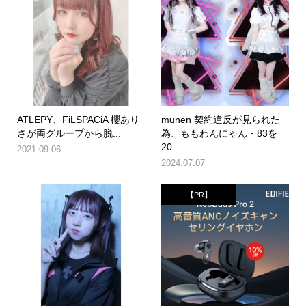
ATLEPY、FiLSPACiA 櫻あり
munen 契約違反が見られた
さが両グループから脱...
為、ももわんにゃん・83を
20...
2021.09.06
2024.07.07
【PR】