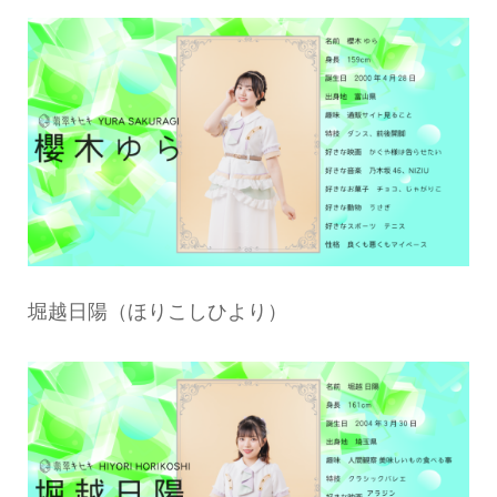
堀越日陽（ほりこしひより）