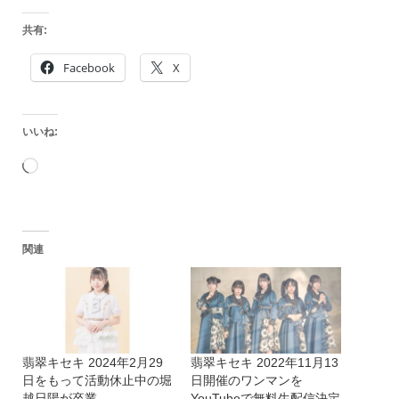
共有:
Facebook
X
いいね:
読
み
込
関連
み
中…
翡翠キセキ 2024年2月29
翡翠キセキ 2022年11月13
日をもって活動休止中の堀
日開催のワンマンを
越日陽が卒業
YouTubeで無料生配信決定