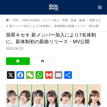
TOP
HISUI KISEKI
,
メンバー加入・卒業・脱退・解雇
翡翠キセ
キ 新メンバー加入により7名体制に。新体制初の新曲リリース・MV公開
翡翠キセキ 新メンバー加入により7名体制
に。新体制初の新曲リリース・MV公開
2023.06.23
X
Facebook
WeChat
WhatsApp
Gmail
Email
共
有