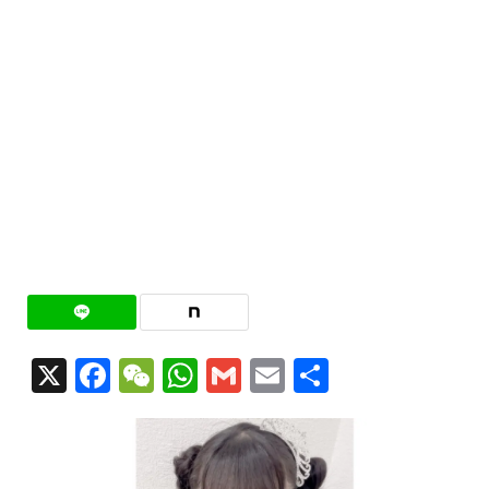
X
Facebook
WeChat
WhatsApp
Gmail
Email
共
有