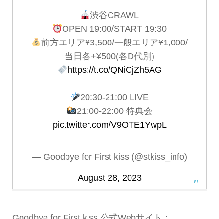
渋谷CRAWL
OPEN 19:00/START 19:30
前方エリア¥3,500/一般エリア¥1,000/
当日各+¥500(各D代別)
https://t.co/QNiCjZh5AG
20:30-21:00 LIVE
21:00-22:00 特典会
pic.twitter.com/V9OTE1YwpL
— Goodbye for First kiss (@stkiss_info)
August 28, 2023
Goodbye for First kiss 公式Webサイト：