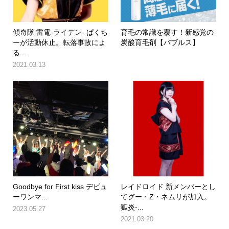
傾奇隊 雷電-ライデン- ぱくち
育毛の常識を覆す！新感覚の
ーが活動休止。転落事故によ
炭酸育毛剤【バブルス】
る...
2021.03.13
Goodbye for First kiss デビュ
レイドロイド 新メンバーとし
ーワンマ...
てグー・Z・ネムリが加入。
狐炎-...
2023.05.27
2021.03.20