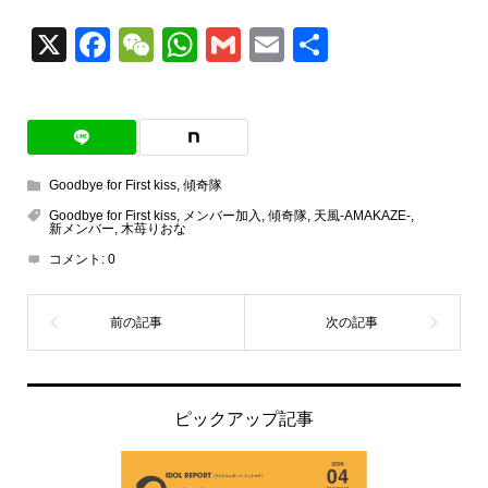
X
Facebook
WeChat
WhatsApp
Gmail
Email
共
有
Goodbye for First kiss
,
傾奇隊
Goodbye for First kiss
,
メンバー加入
,
傾奇隊
,
天風-AMAKAZE-
,
新メンバー
,
木苺りおな
コメント:
0
ピックアップ記事