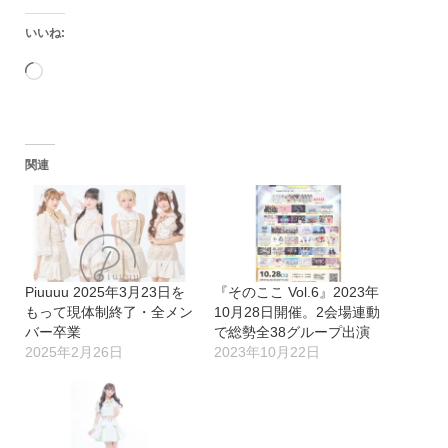
いいね:
読
み
込
関連
み
中…
Piuuuu 2025年3月23日を
『そのここ Vol.6』2023年
もって現体制終了・全メン
10月28日開催。2会場連動
バー卒業
で総勢全38グループ出演
2025年2月26日
2023年10月22日