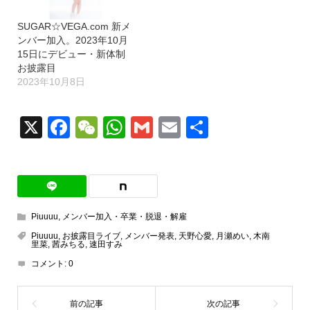
SUGAR☆VEGA.com 新メ
ンバー加入。2023年10月
15日にデビュー・新体制
お披露目
2023年10月8日
X
Facebook
WeChat
WhatsApp
Gmail
Email
共
有
Piuuuu
,
メンバー加入・卒業・脱退・解雇
Piuuuu
,
お披露目ライブ
,
メンバー発表
,
天野心愛
,
月瀬めい
,
木南
里菜
,
茜みちる
,
速田すみ
コメント:
0