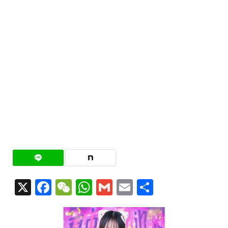
X
Facebook
WeChat
WhatsApp
Gmail
Email
共
有