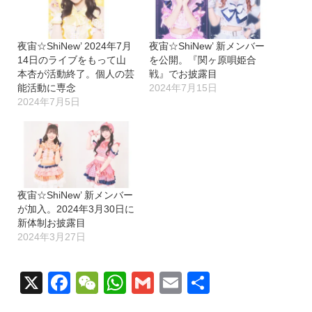
夜宙☆ShiNew’ 2024年7月
夜宙☆ShiNew’ 新メンバー
14日のライブをもって山
を公開。『関ヶ原唄姫合
本杏が活動終了。個人の芸
戦』でお披露目
能活動に専念
2024年7月15日
2024年7月5日
夜宙☆ShiNew’ 新メンバー
が加入。2024年3月30日に
新体制お披露目
2024年3月27日
X
Facebook
WeChat
WhatsApp
Gmail
Email
共
有