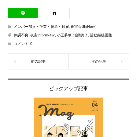
メンバー加入・卒業・脱退・解雇
,
夜宙☆ShiNew'
体調不良
,
夜宙☆ShiNew'
,
小玉夢華
,
活動終了
,
活動継続困難
コメント:
0
ピックアップ記事