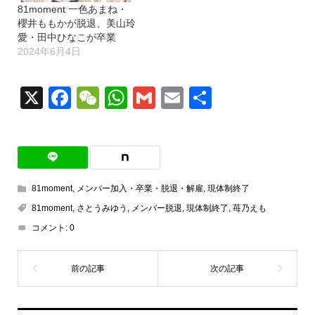
81moment 一色あまね・
櫻井ももかが脱退、美山玲
愛・田中ひなこが卒業
2024年6月4日
X
Facebook
WeChat
WhatsApp
Gmail
Email
共
有
81moment
,
メンバー加入・卒業・脱退・解雇
,
現体制終了
81moment
,
さとうみゆう
,
メンバー脱退
,
現体制終了
,
苺乃えも
コメント:
0