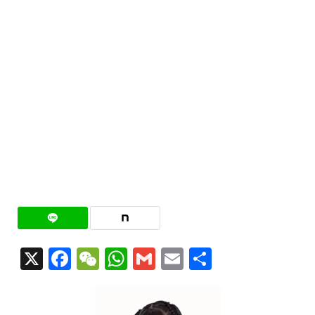
X
Facebook
WeChat
WhatsApp
Gmail
Email
共
有