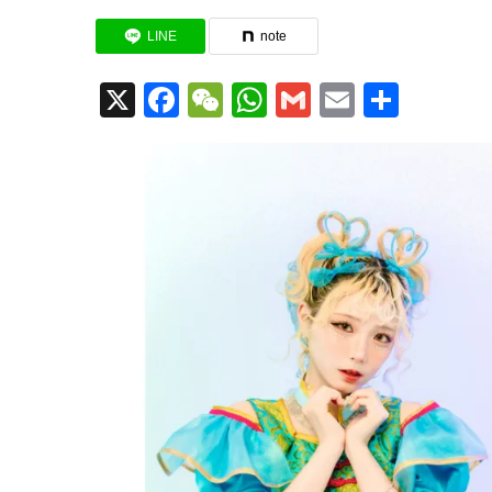
LINE
note
X
Facebook
WeChat
WhatsApp
Gmail
Email
共
有