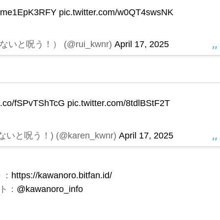
.co/me1EpK3RFY
pic.twitter.com/w0QT4swsNK
と呪う！） (@rui_kwnr)
April 17, 2025
/t.co/fSPvTShTcG
pic.twitter.com/8tdlBStF2T
と呪う！) (@karen_kwnr)
April 17, 2025
ト：
https://kawanoro.bitfan.id/
ト：
@kawanoro_info