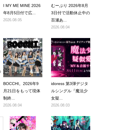
I MY ME MINE 2026
むーぷり 2026年8月
年8月5日付で広...
3日付で活動休止中の
2026.08.05
百瀬あ...
2026.08.04
も
BOCCHI。2026年9
idoress 第3弾デジタ
月21日をもって現体
ルシングル『魔法少
制終...
女疑...
2026.08.04
2026.08.03