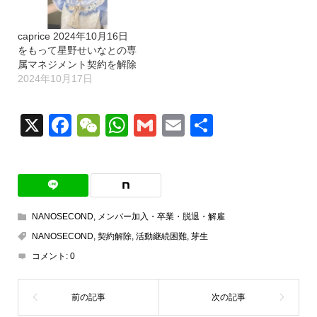
caprice 2024年10月16日
をもって星野せいなとの専
属マネジメント契約を解除
2024年10月17日
X
Facebook
WeChat
WhatsApp
Gmail
Email
共
有
NANOSECOND
,
メンバー加入・卒業・脱退・解雇
NANOSECOND
,
契約解除
,
活動継続困難
,
芽生
コメント:
0