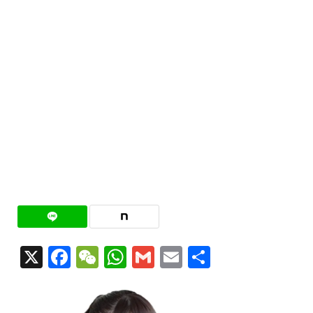
X
Facebook
WeChat
WhatsApp
Gmail
Email
共
有