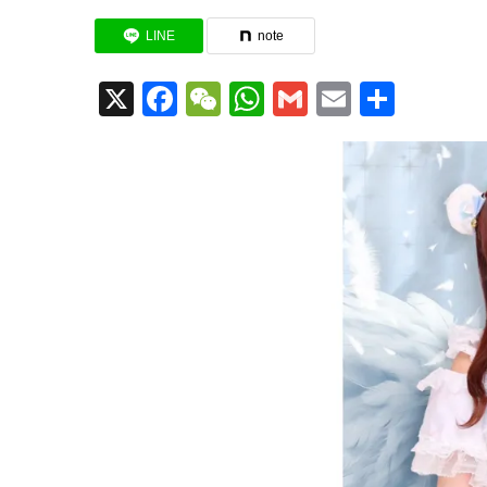
LINE
note
X
Facebook
WeChat
WhatsApp
Gmail
Email
共
有