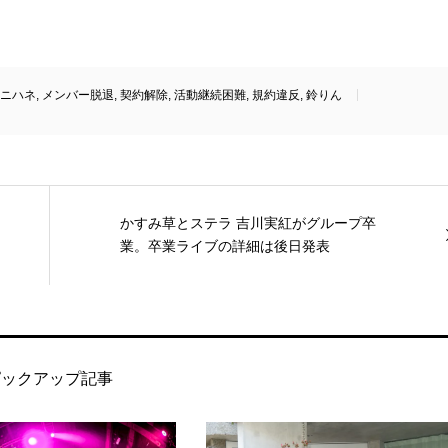
ニハネ
,
メンバー脱退
,
契約解除
,
活動継続困難
,
規約違反
,
鈴りん
かすみ草とステラ 吉川実紅がグループ卒
業。卒業ライブの詳細は後日発表
ピックアップ記事