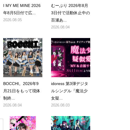
I MY ME MINE 2026
むーぷり 2026年8月
年8月5日付で広...
3日付で活動休止中の
2026.08.05
百瀬あ...
2026.08.04
BOCCHI。2026年9
idoress 第3弾デジタ
月21日をもって現体
ルシングル『魔法少
で
制終...
女疑...
2026.08.04
2026.08.03