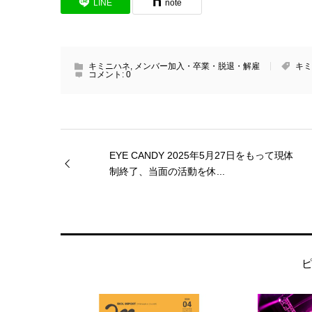
LINE
note
キミニハネ
,
メンバー加入・卒業・脱退・解雇
キミ
コメント:
0
EYE CANDY 2025年5月27日をもって現体
制終了、当面の活動を休...