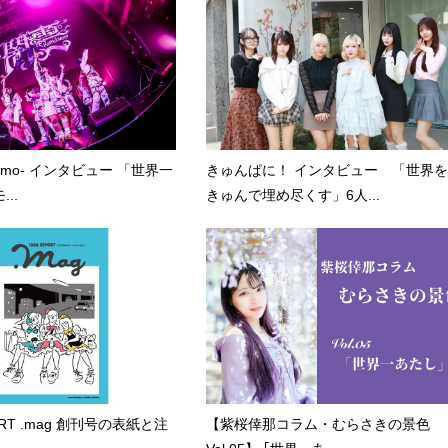
kumo- インタビュー 「世界一
きゅんぱに！ インタビュー 「世界を
..
きゅんで埋め尽くす」6人...
PORT .mag 創刊号の表紙と注
【紫桜倖那コラム・むらさきの景色