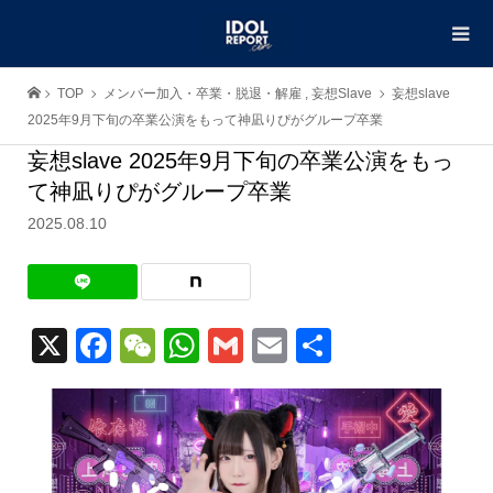
TOP
メンバー加入・卒業・脱退・解雇
,
妄想Slave
妄想slave
2025年9月下旬の卒業公演をもって神凪りぴがグループ卒業
妄想slave 2025年9月下旬の卒業公演をもっ
て神凪りぴがグループ卒業
2025.08.10
X
Facebook
WeChat
WhatsApp
Gmail
Email
共
有