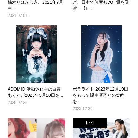
楠木りほが加入。2021年7月
ど、日本で何度もVGP賞を受
中...
賞！【E...
2021.07.01
ADOMIO 活動休止中の白宵
ポラライト 2023年12月19日
あくたが2025年3月10日を...
をもって陽南凛音との契約
を...
2025.02.25
2023.12.20
【PR】