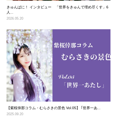
きゅんぱに！ インタビュー 「世界をきゅんで埋め尽くす」6
人...
2026.05.20
【紫桜倖那コラム・むらさきの景色 Vol.05】 ｢世界一あ...
2025.09.20