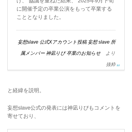
け、 協議を重ねた結果、 2025年9月下旬
に開催予定の卒業公演をもって卒業する
こととなりました。
妄想slave 公式Xアカウント投稿 妄想 slave 所
属メンバー 神凪りぴ 卒業のお知らせ
より
抜粋
と経緯を説明。
妄想slave公式の発表には神凪りぴもコメントを
寄せており、