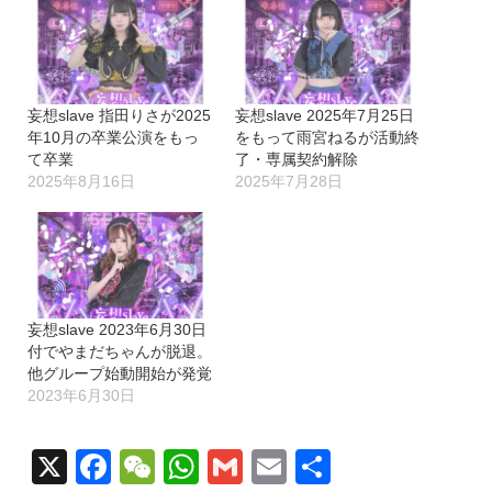
妄想slave 指田りさが2025
妄想slave 2025年7月25日
年10月の卒業公演をもっ
をもって雨宮ねるが活動終
て卒業
了・専属契約解除
2025年8月16日
2025年7月28日
妄想slave 2023年6月30日
付でやまだちゃんが脱退。
他グループ始動開始が発覚
2023年6月30日
X
Facebook
WeChat
WhatsApp
Gmail
Email
共