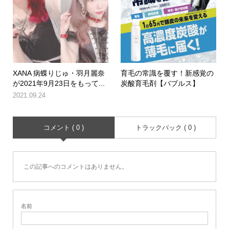
XANA 病蝶りじゅ・羽月麗奈
育毛の常識を覆す！新感覚の
が2021年9月23日をもって...
炭酸育毛剤【バブルス】
2021.09.24
コメント ( 0 )
トラックバック ( 0 )
この記事へのコメントはありません。
名前