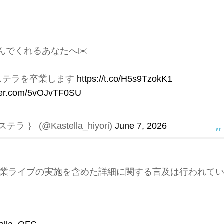
んでくれるあなたへ✉️
ステラを卒業します
https://t.co/H5s9TzokK1
tter.com/5vOJvTF0SU
｝ (@Kastella_hiyori)
June 7, 2026
業ライブの実施を含めた詳細に関する言及は行われて