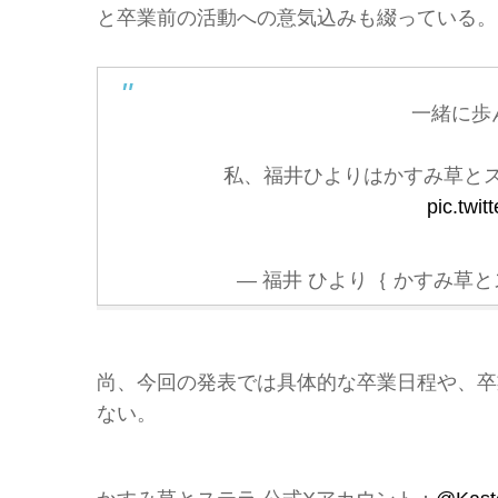
と卒業前の活動への意気込みも綴っている。
一緒に歩
私、福井ひよりはかすみ草と
pic.twi
— 福井 ひより｛ かすみ草とステラ 
尚、今回の発表では具体的な卒業日程や、卒
ない。