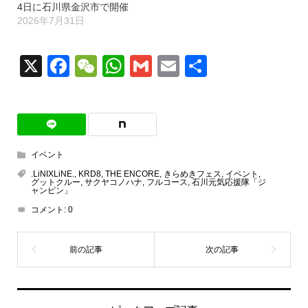
4日に石川県金沢市で開催
2026年7月31日
X
Facebook
WeChat
WhatsApp
Gmail
Email
共
有
イベント
.LiNIXLiNE.
,
KRD8
,
THE ENCORE
,
きらめきフェス
,
イベント
,
グットクルー
,
サクヤコノハナ
,
フルコース
,
石川元気応援隊「ジ
ャンピン」
コメント:
0