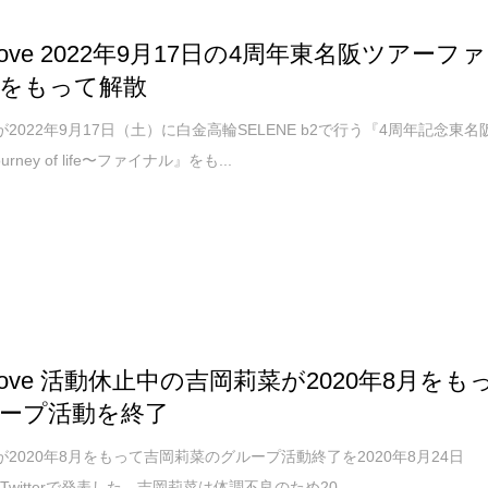
ove 2022年9月17日の4周年東名阪ツアーファ
をもって解散
eが2022年9月17日（土）に白金高輪SELENE b2で行う『4周年記念東名
rney of life〜ファイナル』をも...
love 活動休止中の吉岡莉菜が2020年8月をも
ープ活動を終了
eが2020年8月をもって吉岡莉菜のグループ活動終了を2020年8月24日
witterで発表した。吉岡莉菜は体調不良のため20...