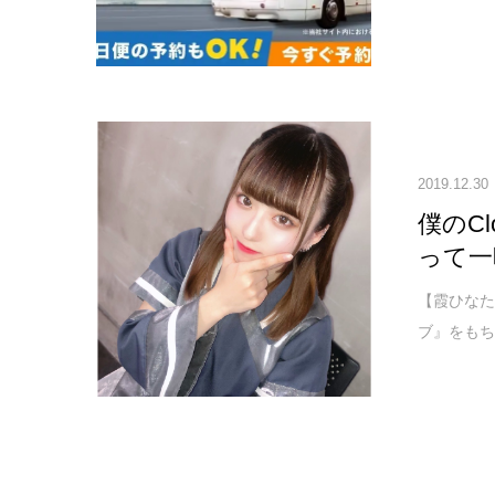
2019.12.30
僕のC
って一
【霞ひなた
ブ』をもち