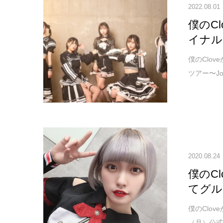
2022.08.01
僕のCl
イナル
僕のClov
ツアー〜Jou
2020.08.24
僕のC
てグル
僕のClov
（月）公式T