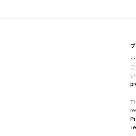
プ
※
ご
い
pr
Th
re
Pr
Te