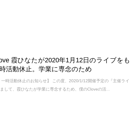
love 霞ひなたが2020年1月12日のライブをも
時活動休止。学業に専念のため
 一時活動休止のお知らせ】 この度、2020/1/12開催予定の『主催ライ
まして、霞ひなたが学業に専念するため、僕のCloveの活...