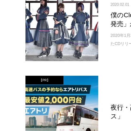
2020.02.01
僕のC
発売」
2020年
たCDリリ
【PR】
夜行・
ス」