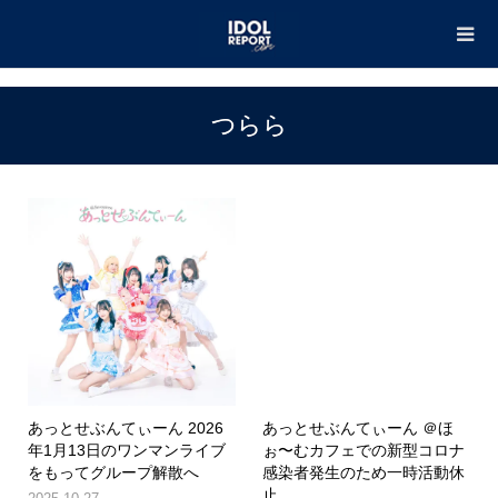
TOP
つらら
つらら
あっとせぶんてぃーん 2026
あっとせぶんてぃーん ＠ほ
年1月13日のワンマンライブ
ぉ〜むカフェでの新型コロナ
をもってグループ解散へ
感染者発生のため一時活動休
止