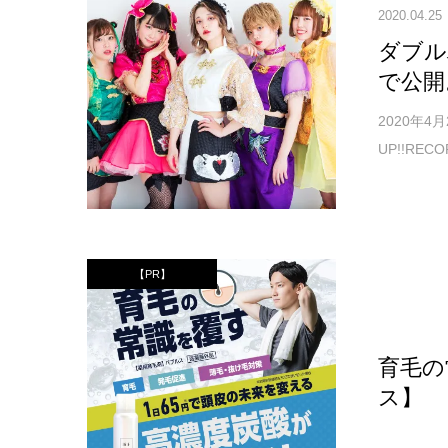
2020.04.25
ダブル
で公開
2020年
UP!!RE
【PR】
育毛の
ス】