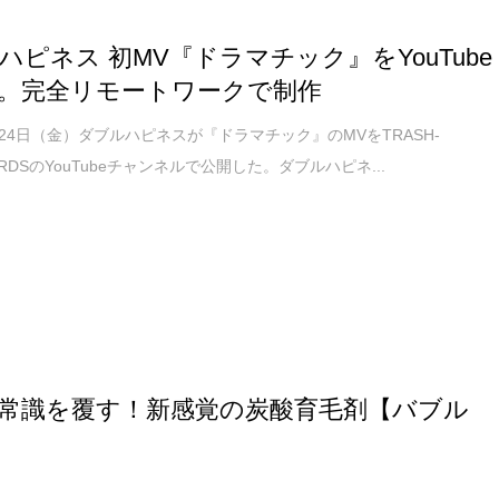
ハピネス 初MV『ドラマチック』をYouTube
。完全リモートワークで制作
4月24日（金）ダブルハピネスが『ドラマチック』のMVをTRASH-
CORDSのYouTubeチャンネルで公開した。ダブルハピネ...
常識を覆す！新感覚の炭酸育毛剤【バブル