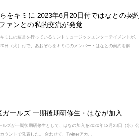
らをキミに 2023年6月20日付ではなとの契
ファンとの私的交流が発覚
をキミにの運営を行っているミントミュージックエンターテイメントが
6月20日（火）付で、あおぞらをキミにのメンバー・はなとの契約を解...
区ガールズ 一期後期研修生・はなが加入
ールズが一期後期研修生として、はなの加入を2020年12月23日（水）
rアカウントで発表した。 合わせて、Twitterアカ...