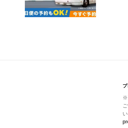
プ
※
ご
い
pr