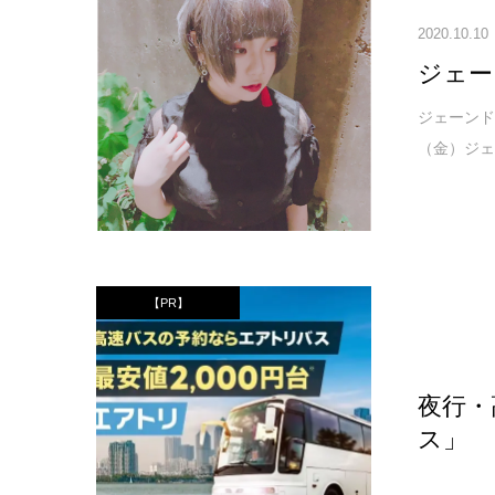
2020.10.10
ジェー
ジェーンド
（金）ジェー
【PR】
夜行・
ス」