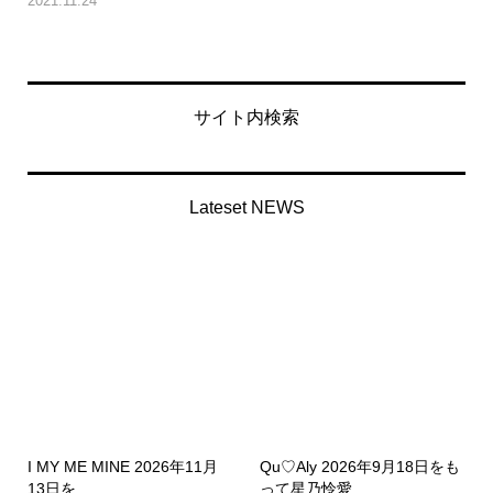
2021.11.24
サイト内検索
Lateset NEWS
I MY ME MINE 2026年11月
Qu♡Aly 2026年9月18日をも
13日を...
って星乃怜愛...