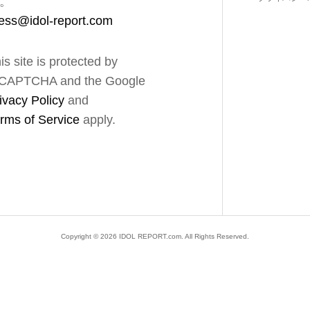
。
ess@idol-report.com
is site is protected by
CAPTCHA and the Google
ivacy Policy
and
rms of Service
apply.
Copyright ©
2026
IDOL REPORT.com. All Rights Reserved.