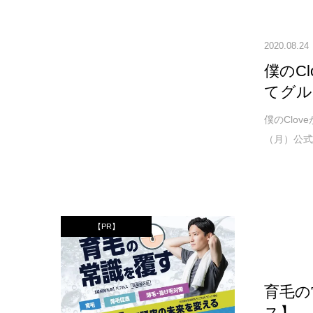
2020.08.24
僕のC
てグル
僕のClov
（月）公式T
【PR】
育毛の
ス】