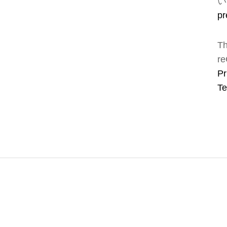
い
pr
Th
re
Pr
Te