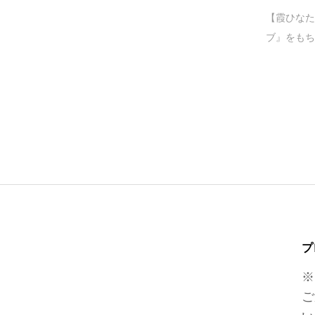
【霞ひなた
ブ』をもち
プ
※
ご