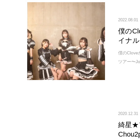
2022.08.01
僕のCl
イナル
僕のClov
ツアー〜Jou
2020.12.31
綺星★
Chou