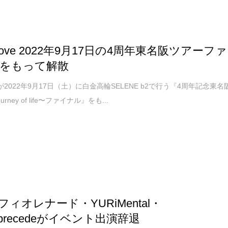
ove 2022年9月17日の4周年東名阪ツアーファ
をもって解散
eが2022年9月17日（土）に白金高輪SELENE b2で行う『4周年記念東名
rney of life〜ファイナル』をも...
フィオレナード・YURiMental・
2precedeがイベント出演辞退