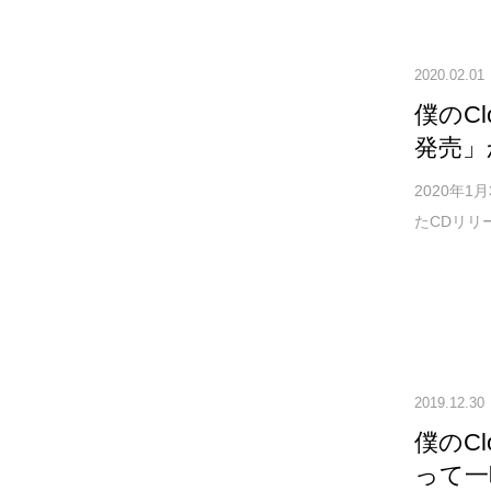
2020.02.01
僕のC
発売」
2020年
たCDリリ
2019.12.30
僕のC
って一