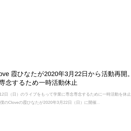
love 霞ひなたが2020年3月22日から活動再開
専念するため一時活動休止
年1月12日（日）のライブをもって学業に専念専念するために一時活動を休
のCloveの霞ひなたが2020年3月22日（日）に開催...