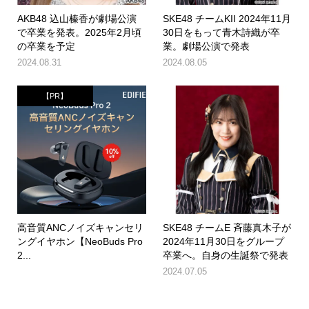
AKB48 込山榛香が劇場公演
SKE48 チームKII 2024年11月
で卒業を発表。2025年2月頃
30日をもって青木詩織が卒
の卒業を予定
業。劇場公演で発表
2024.08.31
2024.08.05
【PR】
高音質ANCノイズキャンセリ
SKE48 チームE 斉藤真木子が
ングイヤホン【NeoBuds Pro
2024年11月30日をグループ
2...
卒業へ。自身の生誕祭で発表
2024.07.05