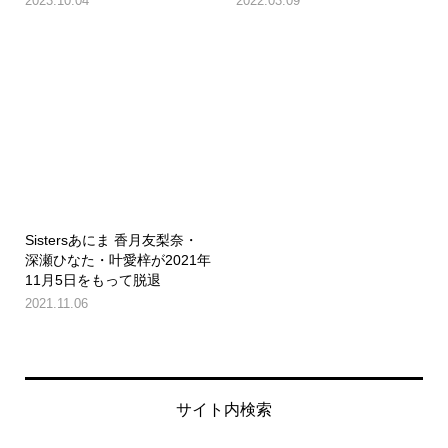
2023.10.04
2022.03.09
Sistersあにま 香月友梨奈・
深瀬ひなた・叶愛梓が2021年
11月5日をもって脱退
2021.11.06
サイト内検索