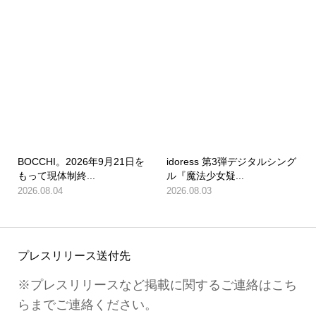
BOCCHI。2026年9月21日を
idoress 第3弾デジタルシング
もって現体制終...
ル『魔法少女疑...
2026.08.04
2026.08.03
プレスリリース送付先
※プレスリリースなど掲載に関するご連絡はこち
らまでご連絡ください。