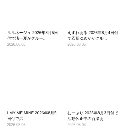
ルルネージュ 2026年8月5日
えすれある 2026年8月4日付
付で渚一夏がグルー...
で乙葉ゆめかがグル...
2026.08.06
2026.08.05
I MY ME MINE 2026年8月5
むーぷり 2026年8月3日付で
日付で広...
活動休止中の百瀬あ...
2026.08.05
2026.08.04