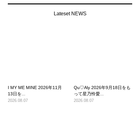
Lateset NEWS
I MY ME MINE 2026年11月
Qu♡Aly 2026年9月18日をも
13日を...
って星乃怜愛...
2026.08.07
2026.08.07