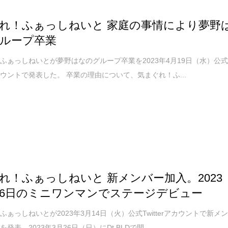
れ！ふぁっしねいと 家庭の事情により夢野
ループ卒業
ふぁっしねいとが夢野はなのグループ卒業を2023年4月19日（水）公
rアカウントで発表した。 卒業の理由について、気まぐれ！ふ...
れ！ふぁっしねいと 新メンバー加入。2023
26日のミニワンマンでステージデビュー
ふぁっしねいとが2023年3月14日（火）公式Twitterアカウントで新メ
発表。2023年3月26日（日）にDt.BLDで開...