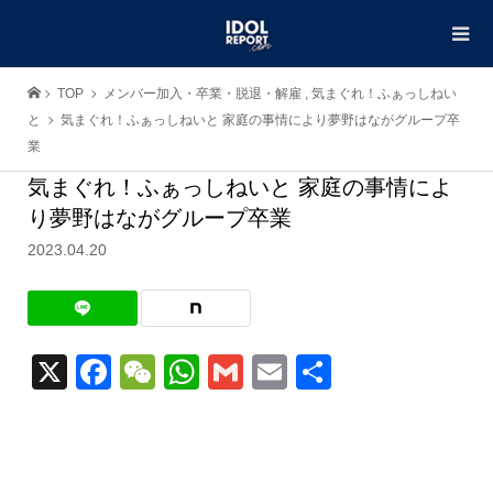
TOP
メンバー加入・卒業・脱退・解雇
,
気まぐれ！ふぁっしねい
と
気まぐれ！ふぁっしねいと 家庭の事情により夢野はながグループ卒
業
気まぐれ！ふぁっしねいと 家庭の事情によ
り夢野はながグループ卒業
2023.04.20
X
Facebook
WeChat
WhatsApp
Gmail
Email
共
有