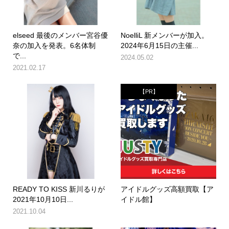
elseed 最後のメンバー宮谷優
NoelliL 新メンバーが加入。
奈の加入を発表。6名体制
2024年6月15日の主催...
で...
2024.05.02
2021.02.17
【PR】
READY TO KISS 新川るりが
アイドルグッズ高額買取【ア
2021年10月10日...
イドル館】
2021.10.04