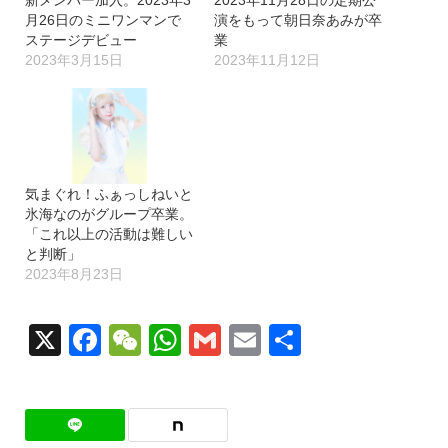
月26日のミニワンマンで
演をもって朝日奈あみが卒
ステージデビュー
業
2023年3月15日
2023年11月12日
気まぐれ！ふぁっしねいと
氷海なのがグループ卒業。
「これ以上の活動は難しい
と判断」
2023年8月23日
X
Facebook
WeChat
WhatsApp
Gmail
Email
共
有