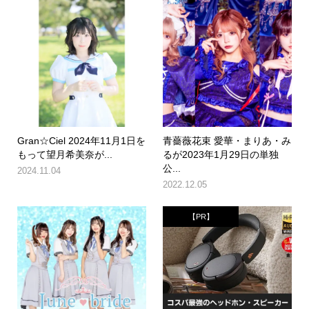
Gran☆Ciel 2024年11月1日を
青薔薇花束 愛華・まりあ・み
もって望月希美奈が...
るが2023年1月29日の単独
公...
2024.11.04
2022.12.05
【PR】