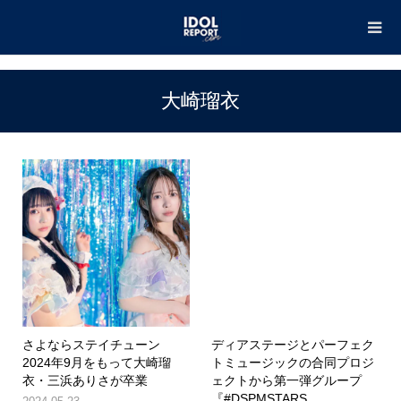
TOP
大崎瑠衣
大崎瑠衣
さよならステイチューン
ディアステージとパーフェク
2024年9月をもって大崎瑠
トミュージックの合同プロジ
衣・三浜ありさが卒業
ェクトから第一弾グループ
『#DSPMSTARS...