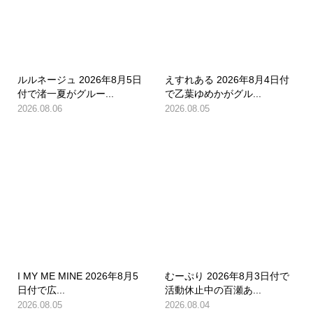
ルルネージュ 2026年8月5日
えすれある 2026年8月4日付
付で渚一夏がグルー...
で乙葉ゆめかがグル...
2026.08.06
2026.08.05
I MY ME MINE 2026年8月5
むーぷり 2026年8月3日付で
日付で広...
活動休止中の百瀬あ...
2026.08.05
2026.08.04