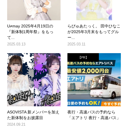
U≠may 2025年4月19日の
らびゅあたっく。 田中ひなこ
『新体制1周年祭』をもっ
が2025年3月末をもってグル
て...
ー...
2025.03.13
2025.03.11
【PR】
ASOVISTA 新メンバーを加え
夜行・高速バスの予約なら
た新体制をお披露目
「エアトリ 夜行・高速バス」
2024.09.21