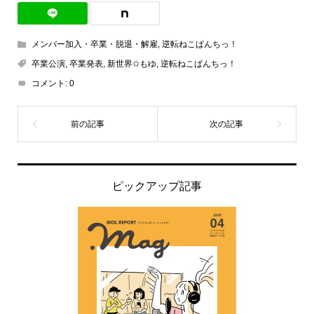
メンバー加入・卒業・脱退・解雇
,
逆転ねこぱんちっ！
卒業公演
,
卒業発表
,
新世界✩もゆ
,
逆転ねこぱんちっ！
コメント:
0
ピックアップ記事