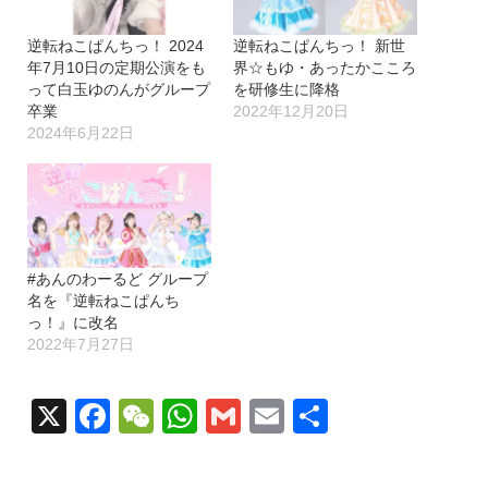
逆転ねこぱんちっ！ 2024
逆転ねこぱんちっ！ 新世
年7月10日の定期公演をも
界☆もゆ・あったかこころ
って白玉ゆのんがグループ
を研修生に降格
卒業
2022年12月20日
2024年6月22日
#あんのわーるど グループ
名を『逆転ねこぱんち
っ！』に改名
2022年7月27日
X
Facebook
WeChat
WhatsApp
Gmail
Email
共
有