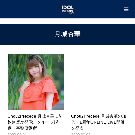
TOP
月城杏華
月城杏華
Chou2Precede 月城杏華に契
Chou2Precede 月城杏華の加
約違反が発覚。グループ脱
入・1周年ONLINE LIVE開催
退・事務所退所
を発表