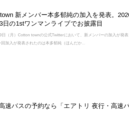
on town 新メンバー本多郁純の加入を発表。202
23日の1stワンマンライブでお披露目
月9日（月）Cotton townの公式Twitterにおいて、新メンバーの加入が発表
今回加入が発表されたのは本多郁純（ほんだか...
高速バスの予約なら「エアトリ 夜行・高速