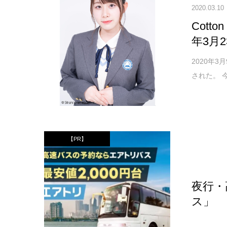
2020.03.10
Cott
年3月
2020年3
された。 
【PR】
夜行・
ス」