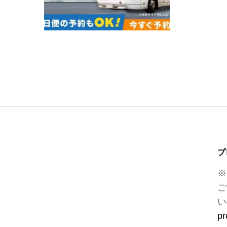
プ
※
ご
い
pr