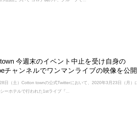
on town 今週末のイベント中止を受け自身の
Tubeチャンネルでワンマンライブの映像を公
28日（土）Cotton townの公式Twitterにおいて、2020年3月23日（月）
シーホテルで行われた1stライブ『...