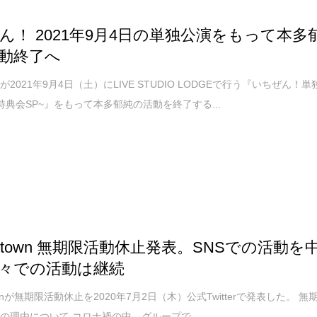
ん！ 2021年9月4日の単独公演をもって本多
動終了へ
2021年9月4日（土）にLIVE STUDIO LODGEで行う『いちぜん！単
特典会SP~』をもって本多郁純の活動を終了する...
on town 無期限活動休止発表。SNSでの活動を
々での活動は継続
 townが無期限活動休止を2020年7月2日（木）公式Twitterで発表した。 無
の理由について コロナ禍の中、グループで...