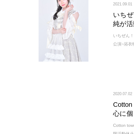
2021.09.01
いちぜ
純が活
いちぜん！が
公演~浴衣
2020.07.02
Cott
心に個
Cotton
限活動休止