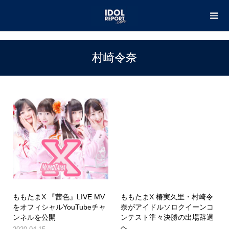
TOP
村崎令奈
村崎令奈
ももたまX 『茜色』LIVE MV
ももたまX 椿実久里・村崎令
をオフィシャルYouTubeチャ
奈がアイドルソロクイーンコ
ンネルを公開
ンテスト準々決勝の出場辞退
へ