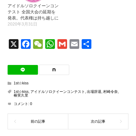
アイドルソロクイーンコン
テスト 全国大会の延期を
発表。代表権は持ち越しに
2020年3月31日
X
Facebook
WeChat
WhatsApp
Gmail
Email
共
有
1st☆kiss
1st☆kiss
,
アイドルソロクイーンコンテスト
,
出場辞退
,
村崎令奈
,
椿実久里
コメント:
0