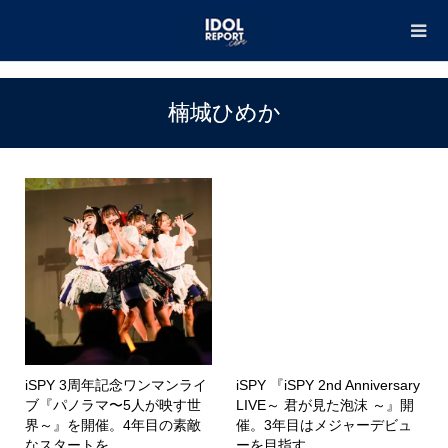
TOP
楠城ひめか
楠城ひめか
iSPY 3周年記念ワンマンライ
iSPY 『iSPY 2nd Anniversary
ブ『パノラマ〜5人が映す世
LIVE～ 君が見た泡沫 ～』開
界～』を開催。4年目の素敵
催。3年目はメジャーデビュ
なスタートを...
ーを目指す...