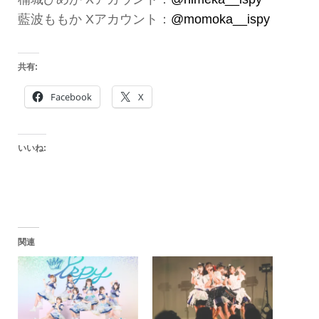
藍波ももか Xアカウント：
@momoka__ispy
共有:
Facebook
X
いいね:
関連