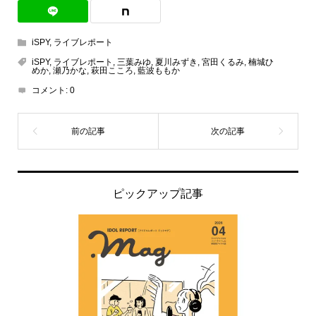
iSPY
,
ライブレポート
iSPY
,
ライブレポート
,
三葉みゆ
,
夏川みずき
,
宮田くるみ
,
楠城ひ
めか
,
瀬乃かな
,
萩田こころ
,
藍波ももか
コメント:
0
ピックアップ記事