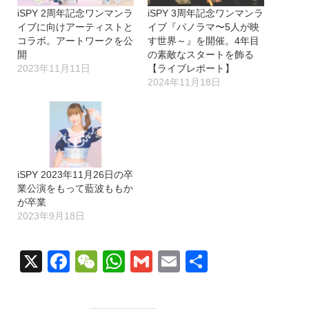
iSPY 2周年記念ワンマンラ
iSPY 3周年記念ワンマンラ
イブに向けアーティストと
イブ『パノラマ〜5人が映
コラボ。アートワークを公
す世界～』を開催。4年目
開
の素敵なスタートを飾る
2023年11月11日
【ライブレポート】
2024年11月18日
iSPY 2023年11月26日の卒
業公演をもって藍波ももか
が卒業
2023年9月18日
X
Facebook
WeChat
WhatsApp
Gmail
Email
共
有