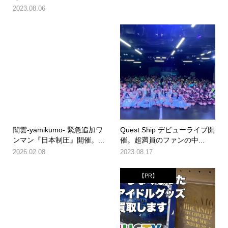
2023.08.06
闇雲-yamikumo- 緊急追加ワ
Quest Ship デビューライブ開
ンマン『日本制圧』開催。...
催。超満員のファンの中...
2026.02.08
2023.08.17
【PR】