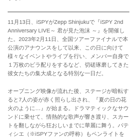
11月13日、iSPYがZepp Shinjukuで『iSPY 2nd
Anniversary LIVE～ 君が見た泡沫 ～』を開催し
た。2023年2月11日、全国ツアーファイナルで本
公演のアナウンスをして以来、この日に向けて
様々なイベントやライブを行い、メンバー自身で
１万枚のビラ配りをするなど、切磋琢磨してきた
彼女たちの集大成となる特別な一日だ。
オープニング映像が流れた後、ステージが暗転す
ると7人の姿が赤く照らし出され、『夏の日の花
火のように…』が始まる。ドラマティックなサウ
ンドに乗せて、情熱的な歌声が響き渡り、スカー
トを翻しながら狂おしいまでに華麗に舞う。パテ
ィシエ（※iSPYファンの呼称）もペンライトを