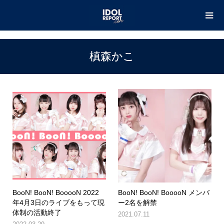
TOP
槙森かこ
槙森かこ
BooN! BooN! BooooN 2022
BooN! BooN! BooooN メンバ
年4月3日のライブをもって現
ー2名を解禁
体制の活動終了
2021.07.11