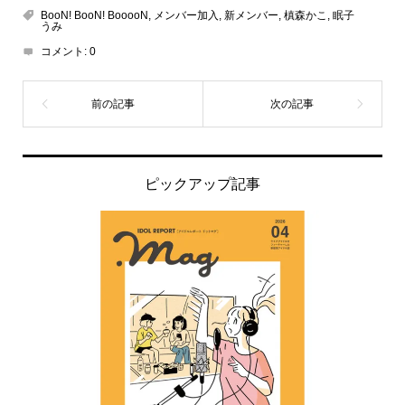
BooN! BooN! BooooN
,
メンバー加入
,
新メンバー
,
槙森かこ
,
眠子
うみ
コメント:
0
ピックアップ記事