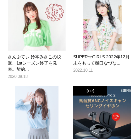
さんぷてぃ 鈴本みさこの脱
SUPER☆GiRLS 2022年12月
退、1stシーズン終了を発
末をもって樋口なづな...
表。契約...
2022.10.11
2020.09.18
【PR】