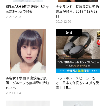
SPL∞ASH 9期新研修生3名を
ナナランド 笹原琴音に契約
公式Twitterで発表
違反が発覚。2019年12月29
日...
2021.02.03
2019.12.20
【PR】
渋谷女子学園 月宮涙緒が脱
ヘッドホン・スピーカーな
退。グループも無期限の活動
ど、日本で何度もVGP賞を受
休止へ
賞！【E...
2020.11.04