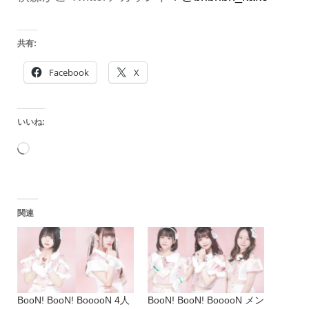
共有:
Facebook
X
いいね:
読
み
込
関連
み
中…
BooN! BooN! BooooN 4人
BooN! BooN! BooooN メン