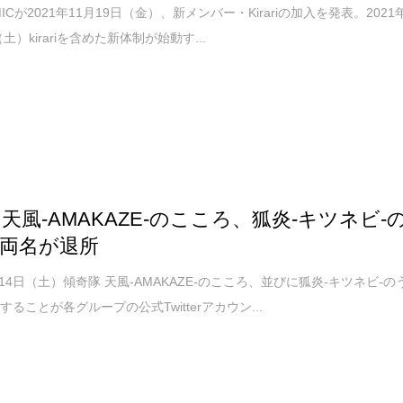
 水月-SUIGETSU-、狐炎-キツネビ-に新メン
入
月-SUIGETSU-と狐炎-キツネビ-に2021年7月6日（火）から新メンバ
と2021年6月29日（火）公式Twitterア...