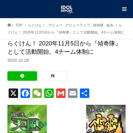
TOP
らぐけん！
,
デビュー
,
デビューライブ
,
傾奇隊
,
改名
ら
ぐけん！ 2020年11月5日から『傾奇隊』として活動開始。4チーム体制に
らぐけん！ 2020年11月5日から『傾奇隊』
として活動開始。4チーム体制に
2020.10.28
X
Facebook
WeChat
WhatsApp
Gmail
Email
共
有