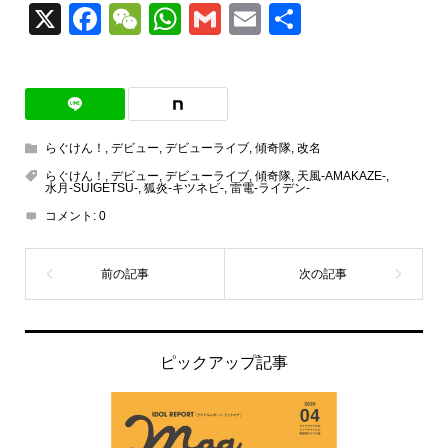
X
Facebook
WeChat
WhatsApp
Gmail
Email
共
有
らぐけん！
,
デビュー
,
デビューライブ
,
傾奇隊
,
改名
らぐけん！
,
デビュー
,
デビューライブ
,
傾奇隊
,
天風-AMAKAZE-
,
水月-SUIGETSU-
,
狐炎-キツネビ-
,
雷電-ライデン-
コメント:
0
ピックアップ記事