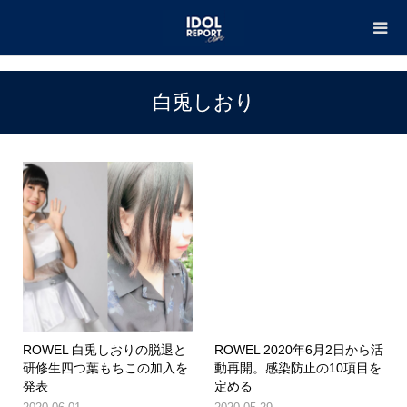
TOP
白兎しおり
白兎しおり
ROWEL 白兎しおりの脱退と
ROWEL 2020年6月2日から活
研修生四つ葉もちこの加入を
動再開。感染防止の10項目を
発表
定める