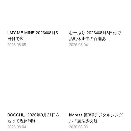
I MY ME MINE 2026年8月5
むーぷり 2026年8月3日付で
日付で広...
活動休止中の百瀬あ...
2026.08.05
2026.08.04
BOCCHI。2026年9月21日を
idoress 第3弾デジタルシング
もって現体制終...
ル『魔法少女疑...
2026.08.04
2026.08.03