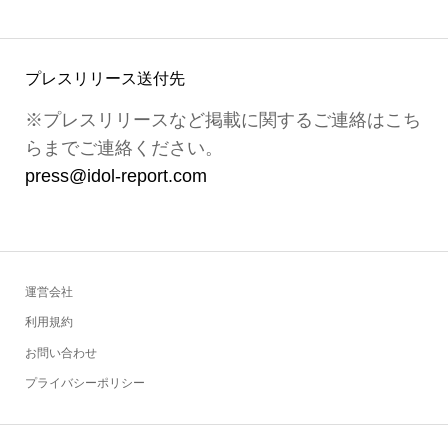
プレスリリース送付先
※プレスリリースなど掲載に関するご連絡はこち
らまでご連絡ください。
press@idol-report.com
運営会社
利用規約
お問い合わせ
プライバシーポリシー