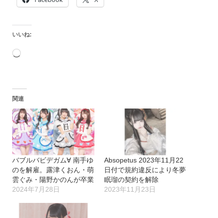
いいね:
読
み
込
関連
み
中…
バブルバビデガム∀ 南手ゆ
Absopetus 2023年11月22
のを解雇。露津くおん・萌
日付で規約違反により冬夢
雲ぐみ・陽野かのんが卒業
眠瑠の契約を解除
2024年7月28日
2023年11月23日