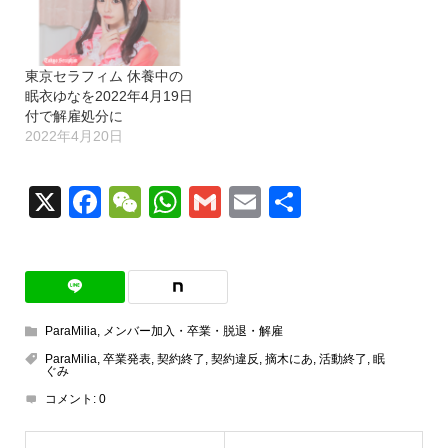
東京セラフィム 休養中の
眠衣ゆなを2022年4月19日
付で解雇処分に
2022年4月20日
X
Facebook
WeChat
WhatsApp
Gmail
Email
共
有
ParaMilia
,
メンバー加入・卒業・脱退・解雇
ParaMilia
,
卒業発表
,
契約終了
,
契約違反
,
摘木にあ
,
活動終了
,
眠
ぐみ
コメント:
0