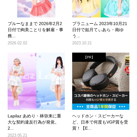
ブルーなままで 2026年2月2
プラニューム 2023年10月21
日付で絢美ことりを解雇・事
日付で如月てぃあら・南ゆ
務...
う...
2026.02.02
2023.10.21
【PR】
Lapilaz あめり・林弥来に重
ヘッドホン・スピーカーな
大な契約違反行為が発覚。
ど、日本で何度もVGP賞を受
2...
賞！【E...
2023.05.21