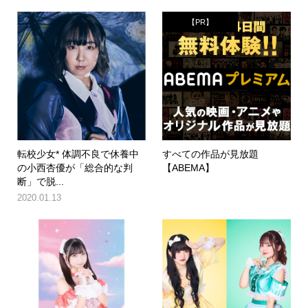
【PR】
転校少女* 体調不良で休養中
すべての作品が見放題
の小西杏優が「総合的な判
【ABEMA】
断」で脱...
2020.01.13